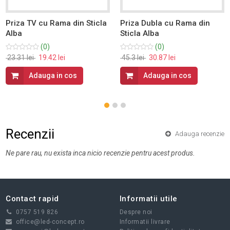
Priza TV cu Rama din Sticla
Priza Dubla cu Rama din
Alba
Sticla Alba
(0)
(0)
23.31 lei
19.42 lei
45.3 lei
30.87 lei
Adauga in cos
Adauga in cos
Recenzii
Adauga recenzie
Ne pare rau, nu exista inca nicio recenzie pentru acest produs.
Contact rapid
Informatii utile
0757 519 826
Despre noi
office@led-concept.ro
Informatii livrare