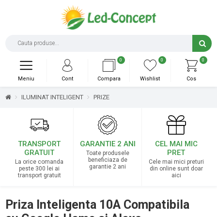
0
0
0
Meniu
Cont
Compara
Wishlist
Cos
ILUMINAT INTELIGENT
PRIZE
TRANSPORT
GARANTIE 2 ANI
CEL MAI MIC
GRATUIT
PRET
Toate produsele
beneficiaza de
La orice comanda
Cele mai mici preturi
garantie 2 ani
peste 300 lei ai
din online sunt doar
transport gratuit
aici
Priza Inteligenta 10A Compatibila