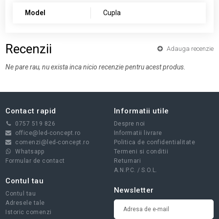
Model
Cupla
Recenzii
Adauga recenzie
Ne pare rau, nu exista inca nicio recenzie pentru acest produs.
Contact rapid
Informatii utile
0757 519 826
Despre noi
office@led-concept.ro
Informatii livrare
comenzi@led-concept.ro
Politica de confidentialitate
Whatsapp
Termeni si conditii
Formular de contact
Returnari
A.N.P.C.
/
S.O.L.
Contul tau
Newsletter
Contul tau
Adresele tale
Istoric comenzi