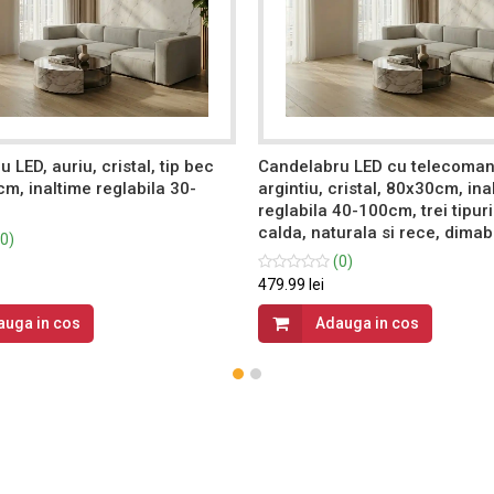
 LED, auriu, cristal, tip bec
Candelabru LED cu telecoman
m, inaltime reglabila 30-
argintiu, cristal, 80x30cm, ina
reglabila 40-100cm, trei tipur
calda, naturala si rece, dimab
0)
(0)
479.99 lei
auga in cos
Adauga in cos