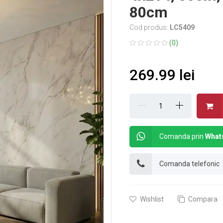
80cm
Cod produs:
LC5409
(0)
269.99 lei
Comanda prin
What
Comanda telefonic
Wishlist
Compara