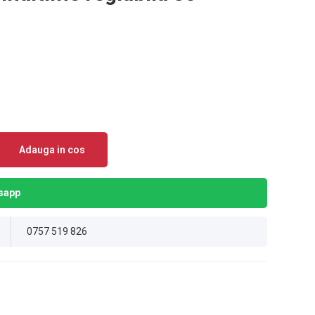
Adauga in cos
sapp
0757 519 826