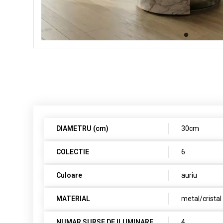
DIAMETRU (cm)
30cm
COLECTIE
6
Culoare
auriu
MATERIAL
metal/cristal
NUMAR SURSE DE ILUMINARE
4