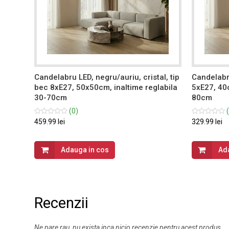
 bec
Candelabru LED, negru/auriu, cristal, tip
Candelabru
0-
bec 8xE27, 50x50cm, inaltime reglabila
5xE27, 40c
30-70cm
80cm
(0)
(
459.99 lei
329.99 lei
Adauga in cos
Ad
Recenzii
Ne pare rau, nu exista inca nicio recenzie pentru acest produs.