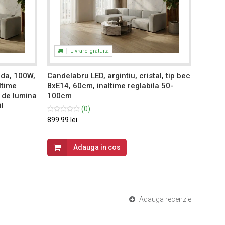
Livrare gratuita
da, 100W,
Candelabru LED, argintiu, cristal, tip bec
Cande
ltime
8xE14, 60cm, inaltime reglabila 50-
auriu,
i de lumina
100cm
reglab
il
calda,
(0)
899.99 lei
649.99 
Adauga in cos
Adauga recenzie