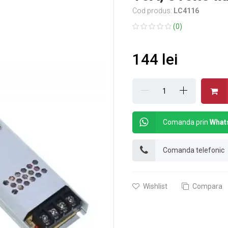
Cod produs:
LC4116
(0)
144 lei
Comanda prin
What
Comanda telefonic
Wishlist
Compara