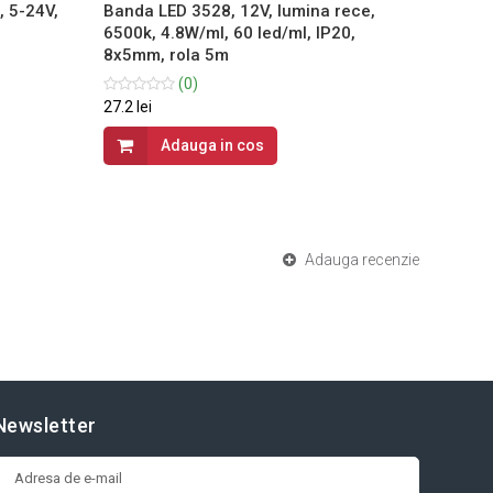
, 5-24V,
Banda LED 3528, 12V, lumina rece,
Banda 
6500k, 4.8W/ml, 60 led/ml, IP20,
11W/ml
8x5mm, rola 5m
(0)
102 lei
27.2 lei
Adauga in cos
Adauga recenzie
Newsletter