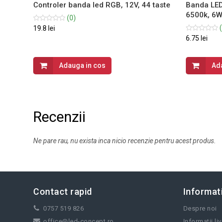
,
Controler banda led RGB, 12V, 44 taste
Banda LED
m/9.6m,
6500k, 6W
(0)
(
19.8 lei
6.75 lei
Adauga in cos
Ad
Recenzii
Ne pare rau, nu exista inca nicio recenzie pentru acest produs.
Contact rapid
Informati
0757 519 826
Despre noi
office@led-concept.ro
Informatii li