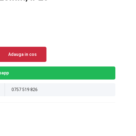
Adauga in cos
sapp
0757 519 826