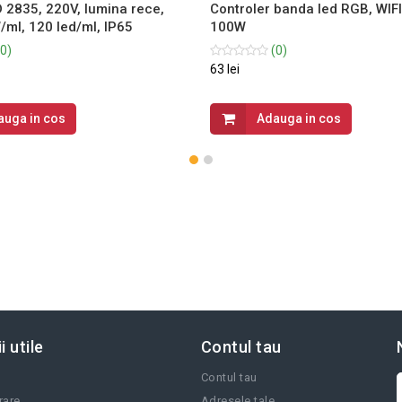
 2835, 220V, lumina rece,
Controler banda led RGB, WIFI
/ml, 120 led/ml, IP65
100W
0)
(0)
63 lei
auga in cos
Adauga in cos
i utile
Contul tau
Contul tau
vrare
Adresele tale