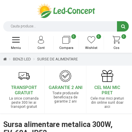
0
0
0
Meniu
Cont
Compara
Wishlist
Cos
BENZI LED
SURSE DE ALIMENTARE
TRANSPORT
GARANTIE 2 ANI
CEL MAI MIC
GRATUIT
PRET
Toate produsele
beneficiaza de
La orice comanda
Cele mai mici preturi
garantie 2 ani
peste 300 lei ai
din online sunt doar
transport gratuit
aici
Sursa alimentare metalica 300W,