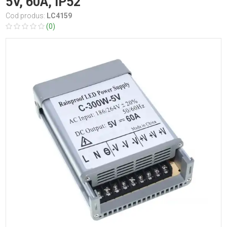
5V, 60A, IP52
Cod produs:
LC4159
(0)