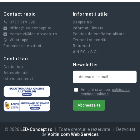
Contact rapid
Informatii utile
0757 519 826
Despre noi
office@led-concept.ro
Informatii livrare
comenzi@led-concept.ro
Politica de confidentialitate
Whatsapp
Termeni si conditii
Formular de contact
Returnari
A.N.P.C.
/
S.O.L.
Contul tau
Newsletter
Contul tau
Adresele tale
Istoric comenzi
Am citit si accept
politica de
confidentialitate
© 2026
LED-Concept.ro
|
Toate drepturile rezervate
|
Dezvoltat
de
Voitin.com Web Services