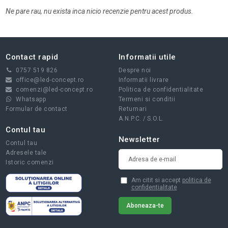
Ne pare rau, nu exista inca nicio recenzie pentru acest produs.
Contact rapid
Informatii utile
0757 519 826
Despre noi
office@led-concept.ro
Informatii livrare
comenzi@led-concept.ro
Politica de confidentialitate
Whatsapp
Termeni si conditii
Formular de contact
Returnari
A.N.P.C.
/
S.O.L.
Contul tau
Newsletter
Contul tau
Adresele tale
Istoric comenzi
Am citit si accept
politica de
confidentialitate