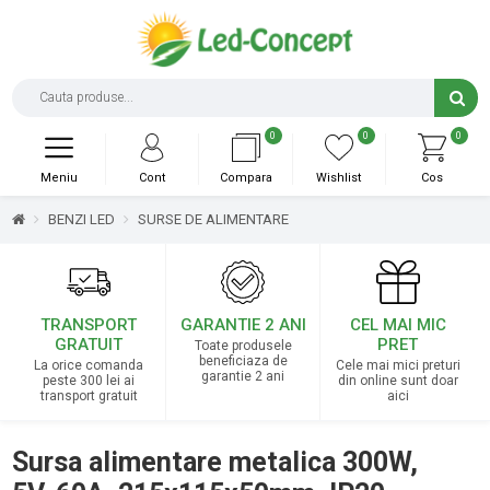
0
0
0
Meniu
Cont
Compara
Wishlist
Cos
BENZI LED
SURSE DE ALIMENTARE
TRANSPORT
GARANTIE 2 ANI
CEL MAI MIC
GRATUIT
PRET
Toate produsele
beneficiaza de
La orice comanda
Cele mai mici preturi
garantie 2 ani
peste 300 lei ai
din online sunt doar
transport gratuit
aici
Sursa alimentare metalica 300W,