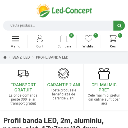
0
0
0
Meniu
Cont
Compara
Wishlist
Cos
BENZI LED
PROFIL BANDA LED
TRANSPORT
GARANTIE 2 ANI
CEL MAI MIC
GRATUIT
PRET
Toate produsele
beneficiaza de
La orice comanda
Cele mai mici preturi
garantie 2 ani
peste 300 lei ai
din online sunt doar
transport gratuit
aici
Profil banda LED, 2m, aluminiu,