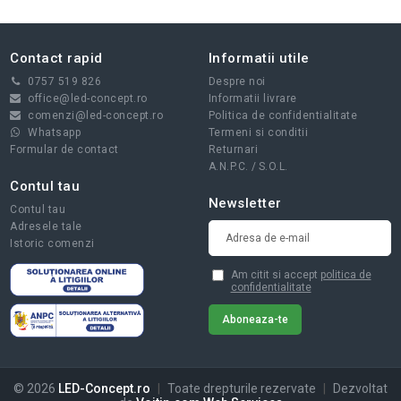
Contact rapid
Informatii utile
0757 519 826
Despre noi
office@led-concept.ro
Informatii livrare
comenzi@led-concept.ro
Politica de confidentialitate
Whatsapp
Termeni si conditii
Formular de contact
Returnari
A.N.P.C.
/
S.O.L.
Contul tau
Newsletter
Contul tau
Adresele tale
Istoric comenzi
Am citit si accept
politica de
confidentialitate
© 2026
LED-Concept.ro
|
Toate drepturile rezervate
|
Dezvoltat