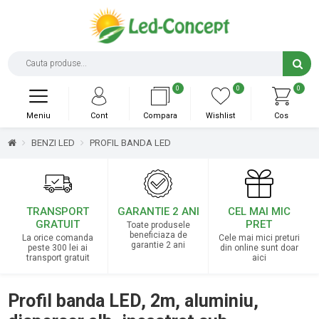
0
0
0
Meniu
Cont
Compara
Wishlist
Cos
BENZI LED
PROFIL BANDA LED
TRANSPORT
GARANTIE 2 ANI
CEL MAI MIC
GRATUIT
PRET
Toate produsele
beneficiaza de
La orice comanda
Cele mai mici preturi
garantie 2 ani
peste 300 lei ai
din online sunt doar
transport gratuit
aici
Profil banda LED, 2m, aluminiu,