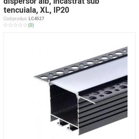
dispersor alb, incastrat sub
tencuiala, XL, IP20
Cod produs:
LC4527
(0)