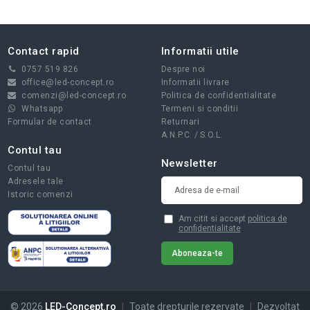
Contact rapid
Informatii utile
0757 519 826
Despre noi
office@led-concept.ro
Informatii livrare
comenzi@led-concept.ro
Politica de confidentialitate
Whatsapp
Termeni si conditii
Formular de contact
Returnari
A.N.P.C.
/
S.O.L.
Contul tau
Newsletter
Contul tau
Adresele tale
Istoric comenzi
Am citit si accept
politica de
confidentialitate
© 2026
LED-Concept.ro
|
Toate drepturile rezervate
|
Dezvoltat