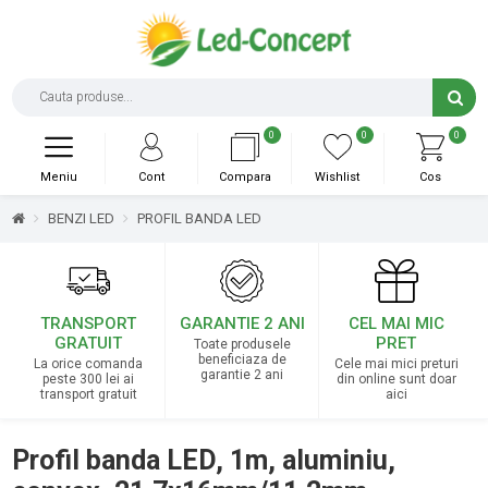
0
0
0
Meniu
Cont
Compara
Wishlist
Cos
BENZI LED
PROFIL BANDA LED
TRANSPORT
GARANTIE 2 ANI
CEL MAI MIC
GRATUIT
PRET
Toate produsele
beneficiaza de
La orice comanda
Cele mai mici preturi
garantie 2 ani
peste 300 lei ai
din online sunt doar
transport gratuit
aici
Profil banda LED, 1m, aluminiu,