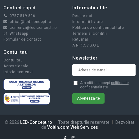
Contact rapid
Informatii utile
0757 519 826
Despre noi
office@led-concept.ro
Informatii livrare
comenzi@led-concept.ro
Politica de confidentialitate
Whatsapp
Termeni si conditii
Formular de contact
Returnari
A.N.P.C.
/
S.O.L.
Contul tau
Newsletter
Contul tau
Adresele tale
Istoric comenzi
Am citit si accept
politica de
confidentialitate
© 2026
LED-Concept.ro
|
Toate drepturile rezervate
|
Dezvoltat
de
Voitin.com Web Services