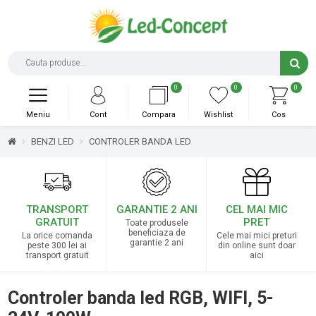
0
0
0
Meniu
Cont
Compara
Wishlist
Cos
BENZI LED
CONTROLER BANDA LED
TRANSPORT
GARANTIE 2 ANI
CEL MAI MIC
GRATUIT
PRET
Toate produsele
beneficiaza de
La orice comanda
Cele mai mici preturi
garantie 2 ani
peste 300 lei ai
din online sunt doar
transport gratuit
aici
Controler banda led RGB, WIFI, 5-