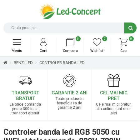
0
0
0
Meniu
Cont
Compara
Wishlist
Cos
BENZI LED
CONTROLER BANDA LED
TRANSPORT
GARANTIE 2 ANI
CEL MAI MIC
GRATUIT
PRET
Toate produsele
beneficiaza de
La orice comanda
Cele mai mici preturi
garantie 2 ani
peste 300 lei ai
din online sunt doar
transport gratuit
aici
Controler banda led RGB 5050 cu