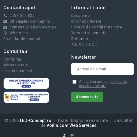
Contact rapid
Informatii utile
0757 519 826
Despre noi
office@led-concept.ro
Informatii livrare
comenzi@led-concept.ro
Politica de confidentialitate
Whatsapp
Termeni si conditii
Formular de contact
Returnari
A.N.P.C.
/
S.O.L.
Contul tau
Newsletter
Contul tau
Adresele tale
Istoric comenzi
Am citit si accept
politica de
confidentialitate
© 2026
LED-Concept.ro
|
Toate drepturile rezervate
|
Dezvoltat
de
Voitin.com Web Services