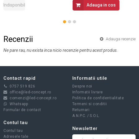
Indisponibil
Adauga in cos
Recenzii
Adauga recenzie
Ne pare rau, nu exista inca nicio recenzie pentru acest produs.
Contact rapid
Informatii utile
0757 519 826
Despre noi
office@led-concept.ro
Informatii livrare
comenzi@led-concept.ro
Politica de confidentialitate
Whatsapp
Termeni si conditii
Formular de contact
Returnari
A.N.P.C.
/
S.O.L.
Contul tau
Newsletter
Contul tau
Adresele tale