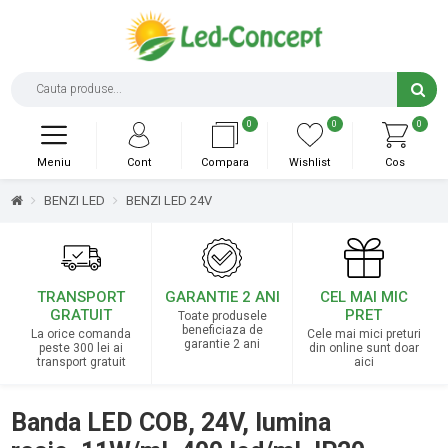
0
0
0
Meniu
Cont
Compara
Wishlist
Cos
BENZI LED
BENZI LED 24V
TRANSPORT
GARANTIE 2 ANI
CEL MAI MIC
GRATUIT
PRET
Toate produsele
beneficiaza de
La orice comanda
Cele mai mici preturi
garantie 2 ani
peste 300 lei ai
din online sunt doar
transport gratuit
aici
Banda LED COB, 24V, lumina