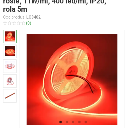
rosie, 11W/ml, 400 led/ml, IP20,
rola 5m
Cod produs:
LC3482
(0)