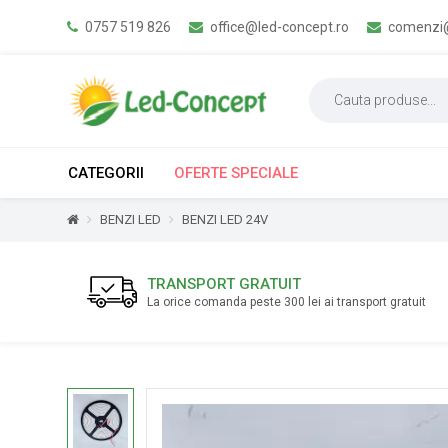
0757 519 826
office@led-concept.ro
comenzi@
CATEGORII
OFERTE SPECIALE
BENZI LED
BENZI LED 24V
TRANSPORT GRATUIT
La orice comanda peste 300 lei ai transport gratuit