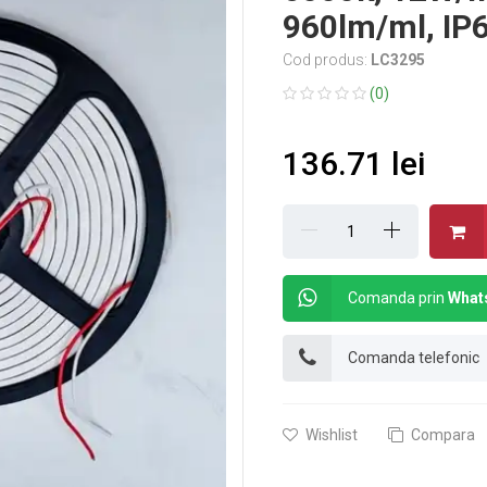
960lm/ml, IP
Cod produs:
LC3295
(0)
136.71 lei
Comanda prin
What
Comanda telefonic
Wishlist
Compara