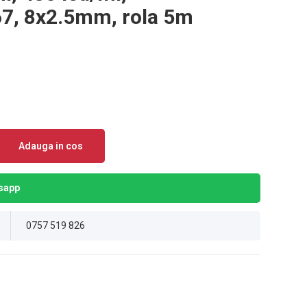
67, 8x2.5mm, rola 5m
Adauga in cos
sapp
0757 519 826