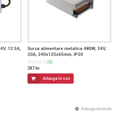
4V, 12.5A,
Sursa alimentare metalica 480W, 24V,
Conect
20A, 240x125x65mm, IP20
(0)
4.46 lei
287 lei
Adauga in cos
Adauga recenzie