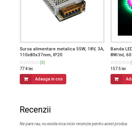
V,
Sursa alimentare metalica 55W, 18V, 3A,
Banda LED 
110x80x37mm, IP20
8W/ml, 60 
(0)
(
77.4 lei
157.5 lei
Adauga in cos
Ad
Recenzii
Ne pare rau, nu exista inca nicio recenzie pentru acest produs.