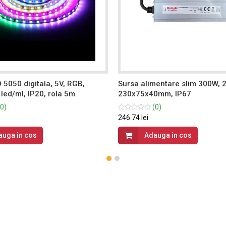
5050 digitala, 5V, RGB,
Sursa alimentare slim 300W, 2
led/ml, IP20, rola 5m
230x75x40mm, IP67
0)
(0)
246.74 lei
auga in cos
Adauga in cos