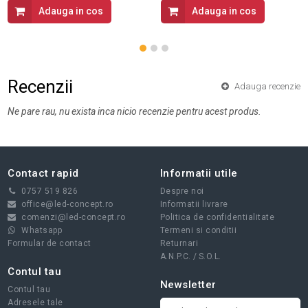
Adauga in cos
Adauga in cos
Recenzii
Adauga recenzie
Ne pare rau, nu exista inca nicio recenzie pentru acest produs.
Contact rapid
Informatii utile
0757 519 826
Despre noi
office@led-concept.ro
Informatii livrare
comenzi@led-concept.ro
Politica de confidentialitate
Whatsapp
Termeni si conditii
Formular de contact
Returnari
A.N.P.C.
/
S.O.L.
Contul tau
Newsletter
Contul tau
Adresele tale