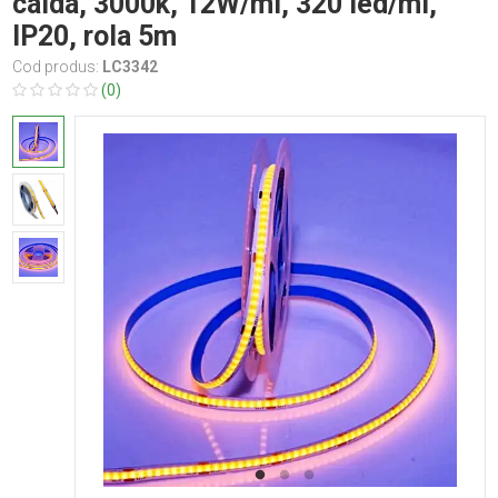
calda, 3000k, 12W/ml, 320 led/ml,
IP20, rola 5m
Cod produs:
LC3342
(0)