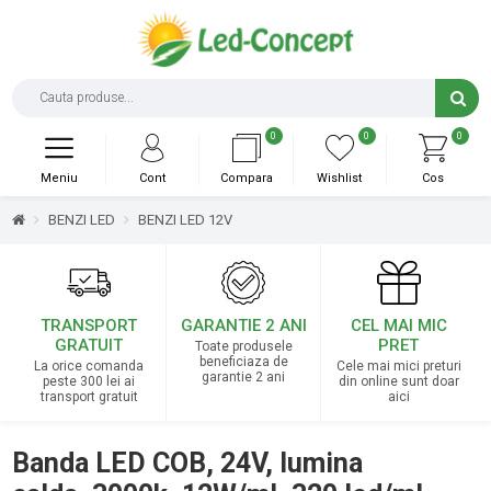
0
0
0
Meniu
Cont
Compara
Wishlist
Cos
BENZI LED
BENZI LED 12V
TRANSPORT
GARANTIE 2 ANI
CEL MAI MIC
GRATUIT
PRET
Toate produsele
beneficiaza de
La orice comanda
Cele mai mici preturi
garantie 2 ani
peste 300 lei ai
din online sunt doar
transport gratuit
aici
Banda LED COB, 24V, lumina