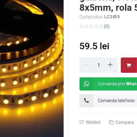
8x5mm, rola
Cod produs:
LC3459
(0)
59.5 lei
Comanda prin
What
Comanda telefonic
Wishlist
Compara