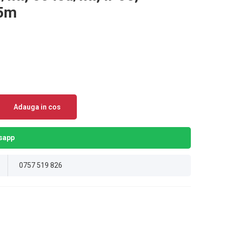
 5m
Adauga in cos
sapp
0757 519 826