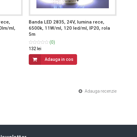
rece,
Banda LED 2835, 24V, lumina rece,
Banda 
0lm/ml,
6500k, 11W/ml, 120 led/ml, IP20, rola
4000k,
5m
5m
(0)
132 lei
76.5 lei
Adauga in cos
Adauga recenzie