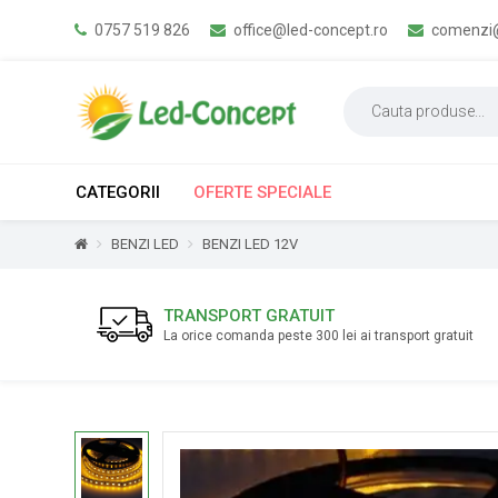
0757 519 826
office@led-concept.ro
comenzi@
CATEGORII
OFERTE SPECIALE
BENZI LED
BENZI LED 12V
TRANSPORT GRATUIT
La orice comanda peste 300 lei ai transport gratuit