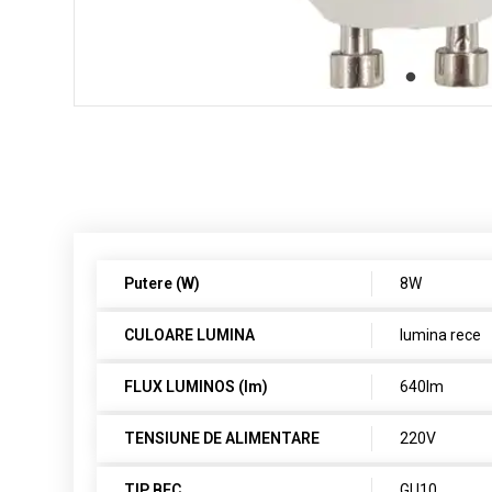
Putere (W)
8W
CULOARE LUMINA
lumina rece
FLUX LUMINOS (lm)
640lm
TENSIUNE DE ALIMENTARE
220V
TIP BEC
GU10