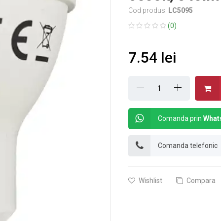
Cod produs:
LC5095
(0)
7.54 lei
Comanda prin
What
Comanda telefonic
Wishlist
Compara