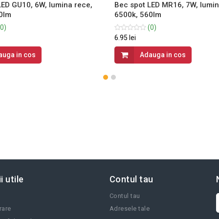
LED GU10, 6W, lumina rece,
Bec spot LED MR16, 7W, lumin
0lm
6500k, 560lm
0)
(0)
6.95 lei
auga in cos
Adauga in cos
i utile
Contul tau
Contul tau
vrare
Adresele tale