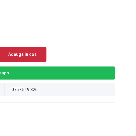
Adauga in cos
sapp
0757 519 826