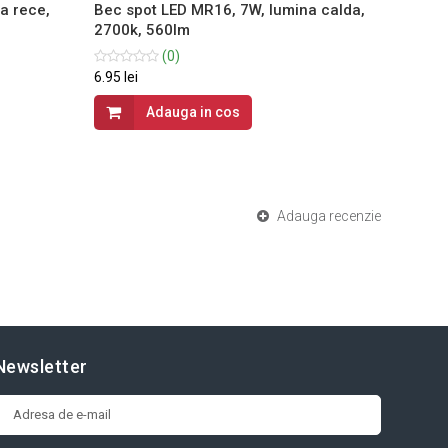
a rece,
Bec spot LED MR16, 7W, lumina calda,
Bec sp
2700k, 560lm
natura
(0)
6.95 lei
7.54 lei
Adauga in cos
Adauga recenzie
Newsletter