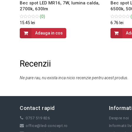
ce,
Bec spot LED MR16, 7W, lumina calda,
Bec spot 
2700k, 630lm
6500k, 50
(0)
(
15.45 lei
6.76 lei
Adauga in cos
Ad
Recenzii
Ne pare rau, nu exista inca nicio recenzie pentru acest produs.
Contact rapid
Informati
0757 519 826
Despre noi
office@led-concept.ro
Informatii li