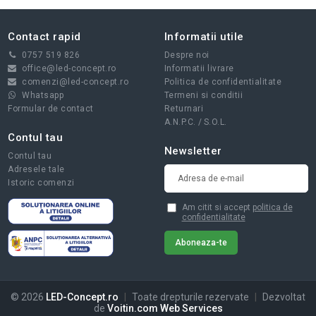
Contact rapid
Informatii utile
0757 519 826
Despre noi
office@led-concept.ro
Informatii livrare
comenzi@led-concept.ro
Politica de confidentialitate
Whatsapp
Termeni si conditii
Formular de contact
Returnari
A.N.P.C.
/
S.O.L.
Contul tau
Newsletter
Contul tau
Adresele tale
Istoric comenzi
Am citit si accept
politica de
confidentialitate
© 2026
LED-Concept.ro
|
Toate drepturile rezervate
|
Dezvoltat
de
Voitin.com Web Services