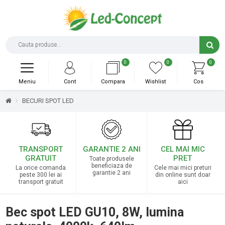
0
0
0
Meniu
Cont
Compara
Wishlist
Cos
BECURI SPOT LED
TRANSPORT
GARANTIE 2 ANI
CEL MAI MIC
GRATUIT
PRET
Toate produsele
beneficiaza de
La orice comanda
Cele mai mici preturi
garantie 2 ani
peste 300 lei ai
din online sunt doar
transport gratuit
aici
Bec spot LED GU10, 8W, lumina