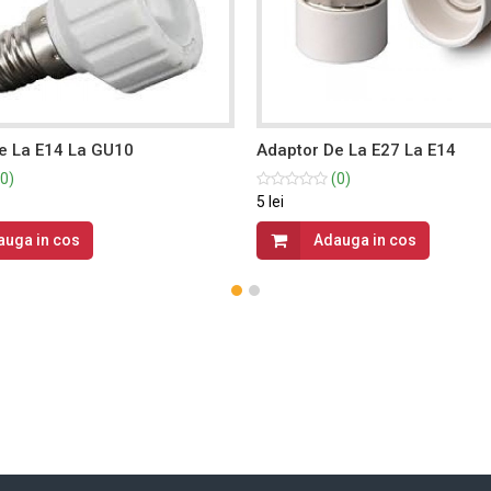
e La E14 La GU10
Adaptor De La E27 La E14
0)
(0)
5 lei
auga in cos
Adauga in cos