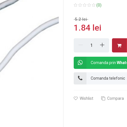
(0)
5.2 lei
1.84 lei
Comanda prin
What
Comanda telefonic
Wishlist
Compara