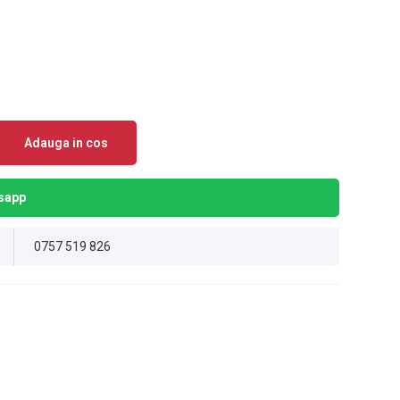
Adauga in cos
sapp
0757 519 826