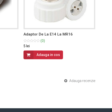
Adaptor De La E14 La MR16
Adapto
(0)
5 lei
5 lei
Adauga in cos
Adauga recenzie