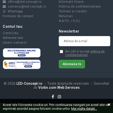
office@led-concept.ro
Informatii livrare
comenzi@led-concept.ro
Politica de confidentialitate
Whatsapp
Termeni si conditii
Formular de contact
Returnari
A.N.P.C.
/
S.O.L.
Contul tau
Newsletter
Contul tau
Adresele tale
Istoric comenzi
Am citit si accept
politica de
confidentialitate
© 2026
LED-Concept.ro
|
Toate drepturile rezervate
|
Dezvoltat
de
Voitin.com Web Services
Acest site foloseste cookie-uri. Prin continuarea navigarii pe acest site va
exprimati acordul asupra folosirii cookie-urilor.
Mai multe detalii...
0757 519 826
Whatsapp