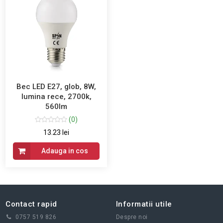
Bec LED E27, glob, 8W,
lumina rece, 2700k,
560lm
(0)
13.23 lei
Adauga in cos
Contact rapid
Informatii utile
0757 519 826
Despre noi