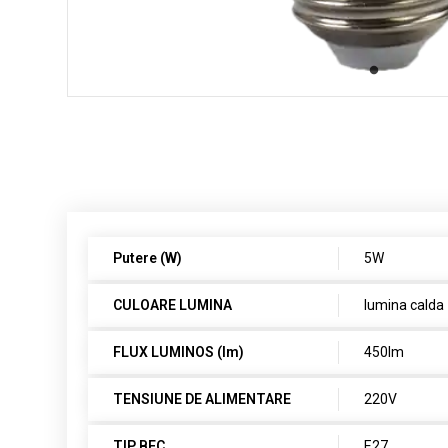
Putere (W)
5W
CULOARE LUMINA
lumina calda
FLUX LUMINOS (lm)
450lm
TENSIUNE DE ALIMENTARE
220V
TIP BEC
E27