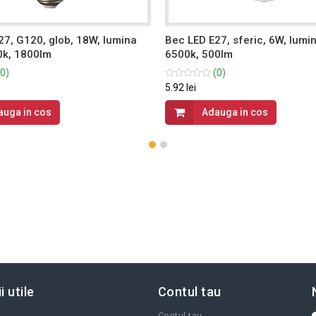
27, G120, glob, 18W, lumina
Bec LED E27, sferic, 6W, lumi
0k, 1800lm
6500k, 500lm
0)
(0)
5.92 lei
auga in cos
Adauga in cos
i utile
Contul tau
Contul tau