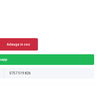
Adauga in cos
sapp
0757 519 826