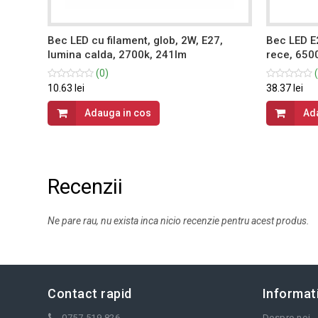
,
Bec LED cu filament, glob, 2W, E27,
Bec LED E
lumina calda, 2700k, 241lm
rece, 650
(0)
(
10.63 lei
38.37 lei
Adauga in cos
Ad
Recenzii
Ne pare rau, nu exista inca nicio recenzie pentru acest produs.
Contact rapid
Informati
0757 519 826
Despre noi