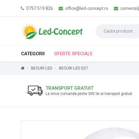
0757 519 826
office@led-concept.ro
comenzi@
CATEGORII
OFERTE SPECIALE
BECURI LED
BECURI LED E27
TRANSPORT GRATUIT
La orice comanda peste 300 lei ai transport gratuit