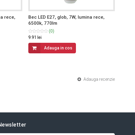
na rece,
Bec LED E27, glob, 7W, lumina rece,
Bec LE
6500k, 770lm
rece, 
(0)
9.91 lei
8.1 lei
Adauga in cos
Adauga recenzie
Newsletter