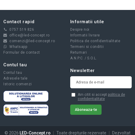
Contact rapid
Informatii utile
0757 519 826
Despre noi
office@led-concept.ro
Informatii livrare
comenzi@led-concept.ro
Politica de confidentialitate
Whatsapp
Termeni si conditii
Formular de contact
Returnari
A.N.P.C.
/
S.O.L.
Contul tau
Newsletter
Contul tau
Adresele tale
Istoric comenzi
Am citit si accept
politica de
confidentialitate
© 2026
LED-Concept.ro
|
Toate drepturile rezervate
|
Dezvoltat