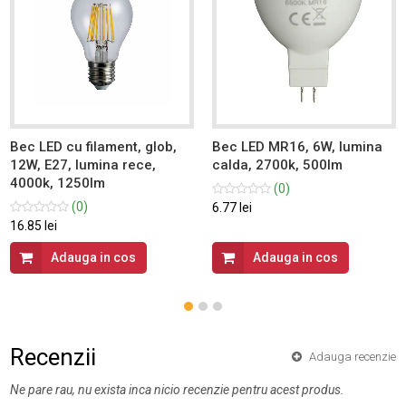
Bec LED cu filament, glob,
Bec LED MR16, 6W, lumina
12W, E27, lumina rece,
calda, 2700k, 500lm
4000k, 1250lm
(0)
(0)
6.77 lei
16.85 lei
Adauga in cos
Adauga in cos
Recenzii
Adauga recenzie
Ne pare rau, nu exista inca nicio recenzie pentru acest produs.