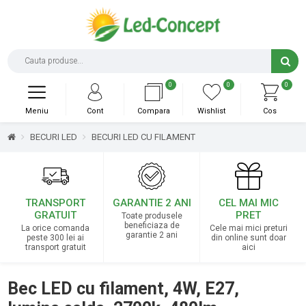
0
0
0
Meniu
Cont
Compara
Wishlist
Cos
BECURI LED
BECURI LED CU FILAMENT
TRANSPORT
GARANTIE 2 ANI
CEL MAI MIC
GRATUIT
PRET
Toate produsele
beneficiaza de
La orice comanda
Cele mai mici preturi
garantie 2 ani
peste 300 lei ai
din online sunt doar
transport gratuit
aici
Bec LED cu filament, 4W, E27,