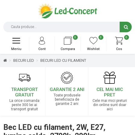
0
0
0
Meniu
Cont
Compara
Wishlist
Cos
BECURI LED
BECURI LED CU FILAMENT
TRANSPORT
GARANTIE 2 ANI
CEL MAI MIC
GRATUIT
PRET
Toate produsele
beneficiaza de
La orice comanda
Cele mai mici preturi
garantie 2 ani
peste 300 lei ai
din online sunt doar
transport gratuit
aici
Bec LED cu filament, 2W, E27,