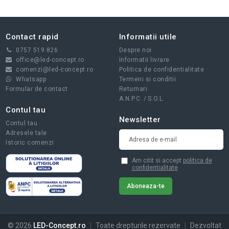
Contact rapid
Informatii utile
0757 519 826
Despre noi
office@led-concept.ro
Informatii livrare
comenzi@led-concept.ro
Politica de confidentialitate
Whatsapp
Termeni si conditii
Formular de contact
Returnari
A.N.P.C.
/
S.O.L.
Contul tau
Newsletter
Contul tau
Adresele tale
Istoric comenzi
Am citit si accept
politica de
confidentialitate
© 2026
LED-Concept.ro
|
Toate drepturile rezervate
|
Dezvoltat