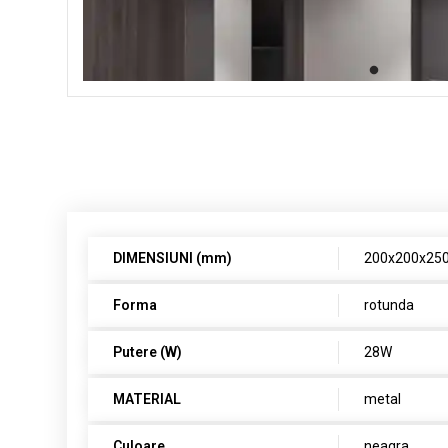
DIMENSIUNI (mm)
200x200x2
Forma
rotunda
Putere (W)
28W
MATERIAL
metal
Culoare
neagra