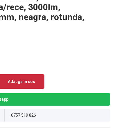
a/rece, 3000lm,
m, neagra, rotunda,
Adauga in cos
sapp
0757 519 826