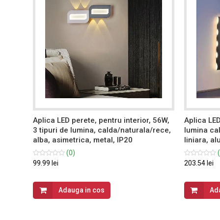
, 6W,
Aplica LED perete, pentru interior, 56W,
Aplica LED
ra,
3 tipuri de lumina, calda/naturala/rece,
lumina ca
alba, asimetrica, metal, IP20
liniara, a
(0)
(
99.99 lei
203.54 lei
Adauga in cos
Ad