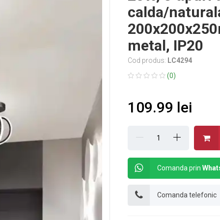
calda/natural
200x200x250m
metal, IP20
Cod produs:
LC4294
(0)
109.99 lei
Comanda prin
What
Comanda telefonic