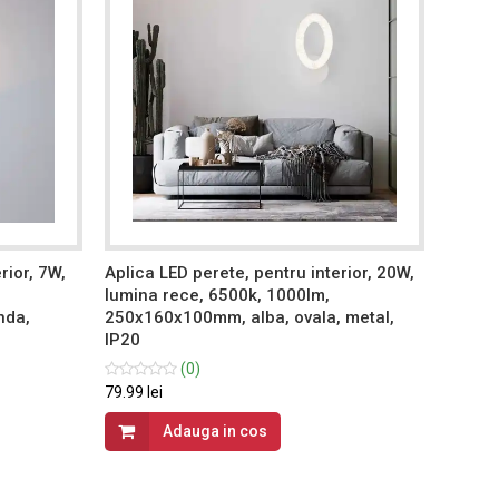
rior, 7W,
Aplica LED perete, pentru interior, 20W,
Aplica
lumina rece, 6500k, 1000lm,
3 tipu
nda,
250x160x100mm, alba, ovala, metal,
aurie, 
IP20
(0)
139.99 
79.99 lei
Adauga in cos