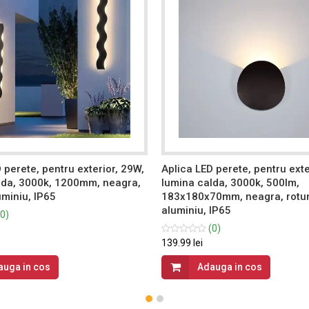
 perete, pentru exterior, 29W,
Aplica LED perete, pentru exte
lda, 3000k, 1200mm, neagra,
lumina calda, 3000k, 500lm,
luminiu, IP65
183x180x70mm, neagra, rotu
aluminiu, IP65
0)
(0)
139.99 lei
auga in cos
Adauga in cos