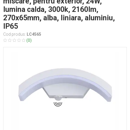
miscare, pentru exterior, 24W,
lumina calda, 3000k, 2160lm,
270x65mm, alba, liniara, aluminiu,
IP65
Cod produs:
LC4565
(0)