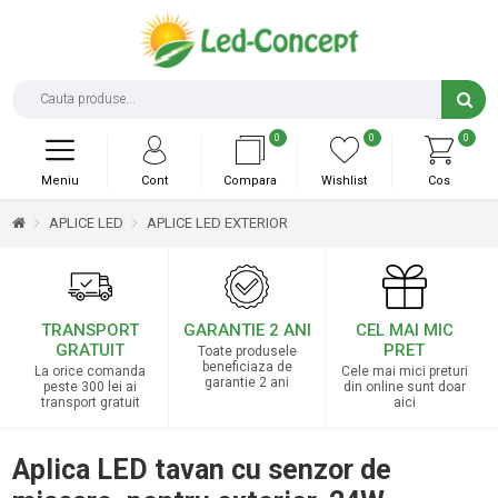
0
0
0
Meniu
Cont
Compara
Wishlist
Cos
APLICE LED
APLICE LED EXTERIOR
TRANSPORT
GARANTIE 2 ANI
CEL MAI MIC
GRATUIT
PRET
Toate produsele
beneficiaza de
La orice comanda
Cele mai mici preturi
garantie 2 ani
peste 300 lei ai
din online sunt doar
transport gratuit
aici
Aplica LED tavan cu senzor de