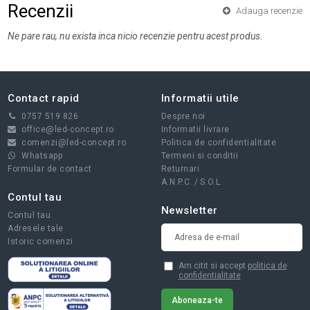
Recenzii
Adauga recenzie
Ne pare rau, nu exista inca nicio recenzie pentru acest produs.
Contact rapid
Informatii utile
0757 519 826
Despre noi
office@led-concept.ro
Informatii livrare
comenzi@led-concept.ro
Politica de confidentialitate
Whatsapp
Termeni si conditii
Formular de contact
Returnari
A.N.P.C.
/
S.O.L.
Contul tau
Newsletter
Contul tau
Adresele tale
Istoric comenzi
Am citit si accept
politica de
confidentialitate