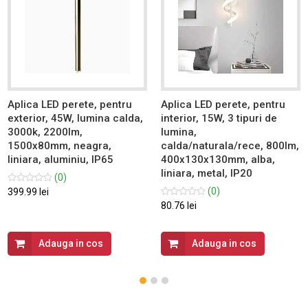
Aplica LED perete, pentru
Aplica LED perete, pentru
exterior, 45W, lumina calda,
interior, 15W, 3 tipuri de
3000k, 2200lm,
lumina,
1500x80mm, neagra,
calda/naturala/rece, 800lm,
liniara, aluminiu, IP65
400x130x130mm, alba,
liniara, metal, IP20
(0)
(0)
399.99 lei
80.76 lei
Adauga in cos
Adauga in cos