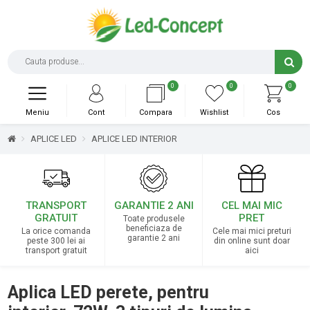
0
0
0
Meniu
Cont
Compara
Wishlist
Cos
APLICE LED
APLICE LED INTERIOR
TRANSPORT
GARANTIE 2 ANI
CEL MAI MIC
GRATUIT
PRET
Toate produsele
beneficiaza de
La orice comanda
Cele mai mici preturi
garantie 2 ani
peste 300 lei ai
din online sunt doar
transport gratuit
aici
Aplica LED perete, pentru