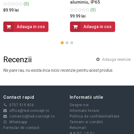
aluminiu, IP65
(0)
(0)
89.99 lei
99.99 lei
Adauga in cos
Adauga in cos
Recenzii
Adauga recenzie
Ne pare rau, nu exista inca nicio recenzie pentru acest produs.
Contact rapid
Informatii utile
0757 519 826
Despre noi
office@led-concept.ro
Informatii livrare
comenzi@led-concept.ro
Politica de confidentialitate
Whatsapp
Termeni si conditii
Formular de contact
Returnari
A.N.P.C.
/
S.O.L.