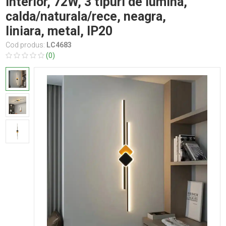
interior, 72W, 3 tipuri de lumina,
calda/naturala/rece, neagra,
liniara, metal, IP20
Cod produs:
LC4683
(0)