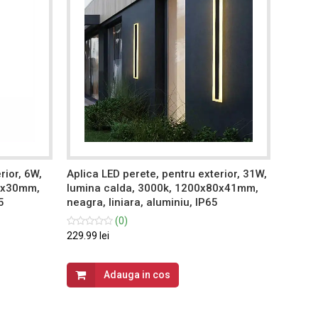
rior, 6W,
Aplica LED perete, pentru exterior, 31W,
Aplica
15x30mm,
lumina calda, 3000k, 1200x80x41mm,
lumina
5
neagra, liniara, aluminiu, IP65
140x4
alumin
(0)
229.99 lei
89.99 le
Adauga in cos