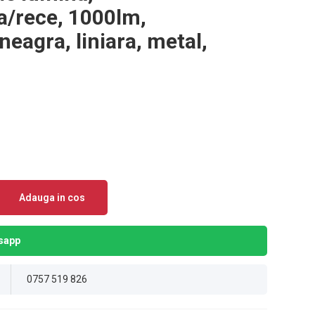
a/rece, 1000lm,
agra, liniara, metal,
Adauga in cos
sapp
0757 519 826