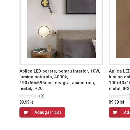
, 20W,
Aplica LED perete, pentru interior, 10W,
Aplica LED
lumina naturala, 4000k,
lumina ca
190x60x695mm, neagra, asimetrica,
100x40x10
metal, IP20
metal, IP2
(0)
(
99.99 lei
89.99 lei
Adauga in cos
Ad