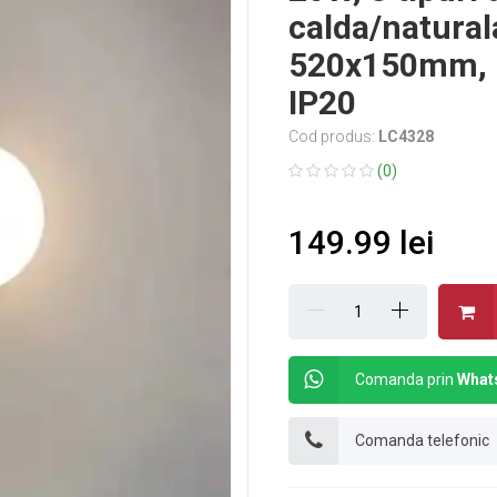
calda/natural
520x150mm, ne
IP20
Cod produs:
LC4328
(0)
149.99 lei
Comanda prin
What
Comanda telefonic