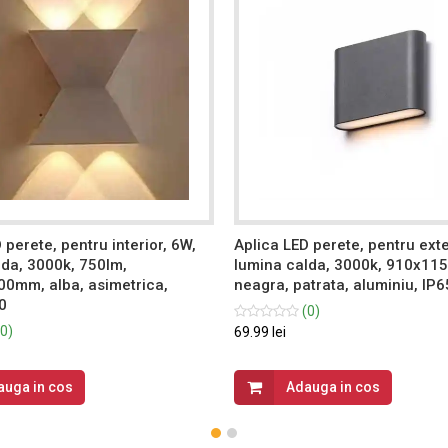
 perete, pentru interior, 6W,
Aplica LED perete, pentru exte
lda, 3000k, 750lm,
lumina calda, 3000k, 910x1
0mm, alba, asimetrica,
neagra, patrata, aluminiu, IP6
0
(0)
0)
69.99 lei
auga in cos
Adauga in cos