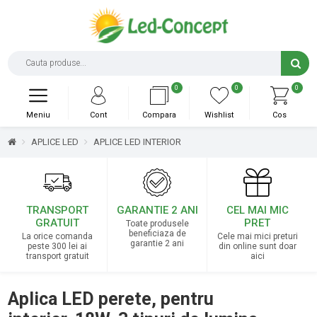
0
0
0
Meniu
Cont
Compara
Wishlist
Cos
APLICE LED
APLICE LED INTERIOR
TRANSPORT
GARANTIE 2 ANI
CEL MAI MIC
GRATUIT
PRET
Toate produsele
beneficiaza de
La orice comanda
Cele mai mici preturi
garantie 2 ani
peste 300 lei ai
din online sunt doar
transport gratuit
aici
Aplica LED perete, pentru