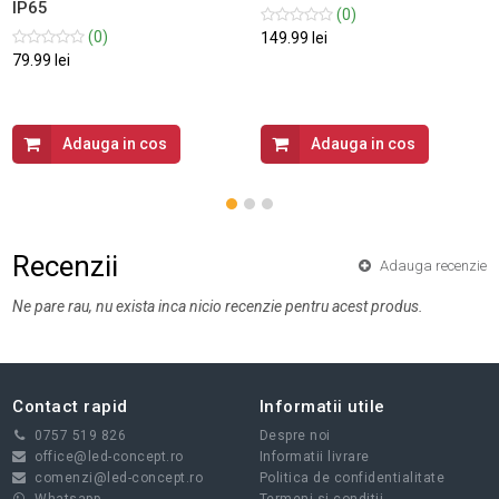
IP65
(0)
(0)
149.99 lei
79.99 lei
Adauga in cos
Adauga in cos
Recenzii
Adauga recenzie
Ne pare rau, nu exista inca nicio recenzie pentru acest produs.
Contact rapid
Informatii utile
0757 519 826
Despre noi
office@led-concept.ro
Informatii livrare
comenzi@led-concept.ro
Politica de confidentialitate