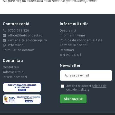
Ne pare rau, nu exista inca nicio recenzie pentru acest produs.
Contact rapid
Informatii utile
0757 519 826
Despre noi
office@led-concept.ro
Informatii livrare
comenzi@led-concept.ro
Politica de confidentialitate
Whatsapp
Termeni si conditii
Formular de contact
Returnari
A.N.P.C.
/
S.O.L.
Contul tau
Newsletter
Contul tau
Adresele tale
Istoric comenzi
Am citit si accept
politica de
confidentialitate