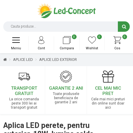
0
0
0
Meniu
Cont
Compara
Wishlist
Cos
APLICE LED
APLICE LED EXTERIOR
TRANSPORT
GARANTIE 2 ANI
CEL MAI MIC
GRATUIT
PRET
Toate produsele
beneficiaza de
La orice comanda
Cele mai mici preturi
garantie 2 ani
peste 300 lei ai
din online sunt doar
transport gratuit
aici
Aplica LED perete, pentru