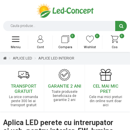
0
0
0
Meniu
Cont
Compara
Wishlist
Cos
APLICE LED
APLICE LED INTERIOR
TRANSPORT
GARANTIE 2 ANI
CEL MAI MIC
GRATUIT
PRET
Toate produsele
beneficiaza de
La orice comanda
Cele mai mici preturi
garantie 2 ani
peste 300 lei ai
din online sunt doar
transport gratuit
aici
Aplica LED perete cu intrerupator