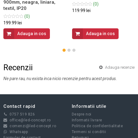
900mm, neagra, liniara,
(0)
textil, IP20
119.99 lei
(0)
199.99 lei
Adauga in cos
Adauga in cos
Recenzii
Adauga recenzie
Ne pare rau, nu exista inca nicio recenzie pentru acest produs.
Contact rapid
Informatii utile
0757 519 826
Despre noi
office@led-concept.ro
Informatii livrare
comenzi@led-concept.ro
Politica de confidentialitate
Whatsapp
Termeni si conditii
Formular de contact
Returnari