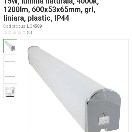
15W, lumina naturala, 4000k,
1200lm, 600x53x65mm, gri,
liniara, plastic, IP44
Cod produs:
LC4589
(0)