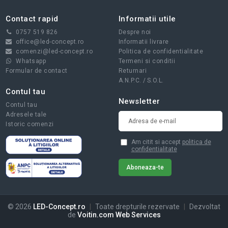
Contact rapid
Informatii utile
0757 519 826
Despre noi
office@led-concept.ro
Informatii livrare
comenzi@led-concept.ro
Politica de confidentialitate
Whatsapp
Termeni si conditii
Formular de contact
Returnari
A.N.P.C.
/
S.O.L.
Contul tau
Newsletter
Contul tau
Adresele tale
Istoric comenzi
Am citit si accept
politica de
confidentialitate
© 2026
LED-Concept.ro
|
Toate drepturile rezervate
|
Dezvoltat
de
Voitin.com Web Services