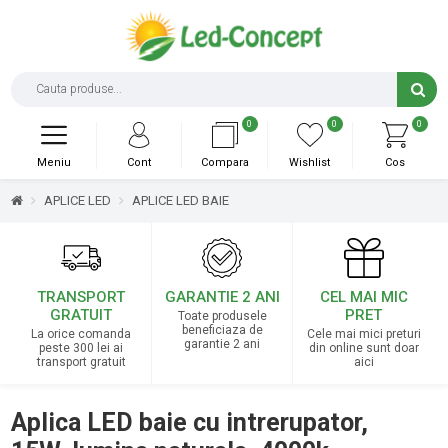
0
0
0
Meniu
Cont
Compara
Wishlist
Cos
APLICE LED
APLICE LED BAIE
TRANSPORT
GARANTIE 2 ANI
CEL MAI MIC
GRATUIT
PRET
Toate produsele
beneficiaza de
La orice comanda
Cele mai mici preturi
garantie 2 ani
peste 300 lei ai
din online sunt doar
transport gratuit
aici
Aplica LED baie cu intrerupator,