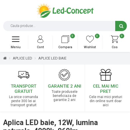
0
0
0
Meniu
Cont
Compara
Wishlist
Cos
APLICE LED
APLICE LED BAIE
TRANSPORT
GARANTIE 2 ANI
CEL MAI MIC
GRATUIT
PRET
Toate produsele
beneficiaza de
La orice comanda
Cele mai mici preturi
garantie 2 ani
peste 300 lei ai
din online sunt doar
transport gratuit
aici
Aplica LED baie, 12W, lumina