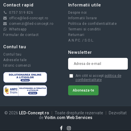
Contact rapid
Informatii utile
0757 519 826
Despre noi
office@led-concept.ro
Informatii livrare
comenzi@led-concept.ro
Politica de confidentialitate
Whatsapp
Termeni si conditii
Formular de contact
Returnari
A.N.P.C.
/
S.O.L.
Contul tau
Newsletter
Contul tau
Adresele tale
Istoric comenzi
Am citit si accept
politica de
confidentialitate
© 2026
LED-Concept.ro
|
Toate drepturile rezervate
|
Dezvoltat
de
Voitin.com Web Services