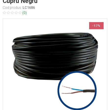
Cupru Negru
Cod produs:
LC1686
(0)
-17%