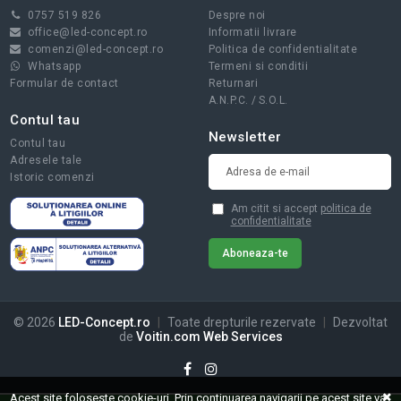
0757 519 826
Despre noi
office@led-concept.ro
Informatii livrare
comenzi@led-concept.ro
Politica de confidentialitate
Whatsapp
Termeni si conditii
Formular de contact
Returnari
A.N.P.C.
/
S.O.L.
Contul tau
Newsletter
Contul tau
Adresele tale
Istoric comenzi
Am citit si accept
politica de
confidentialitate
© 2026
LED-Concept.ro
|
Toate drepturile rezervate
|
Dezvoltat
de
Voitin.com Web Services
Acest site foloseste cookie-uri. Prin continuarea navigarii pe acest site va