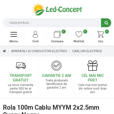
0
0
0
Meniu
Cont
Compara
Wishlist
Cos
APARATAJ SI CONDUCTORI ELECTRICI
CABLURI ELECTRICE
TRANSPORT
GARANTIE 2 ANI
CEL MAI MIC
GRATUIT
PRET
Toate produsele
beneficiaza de
La orice comanda
Cele mai mici preturi
garantie 2 ani
peste 300 lei ai
din online sunt doar
transport gratuit
aici
Rola 100m Cablu MYYM 2x2.5mm