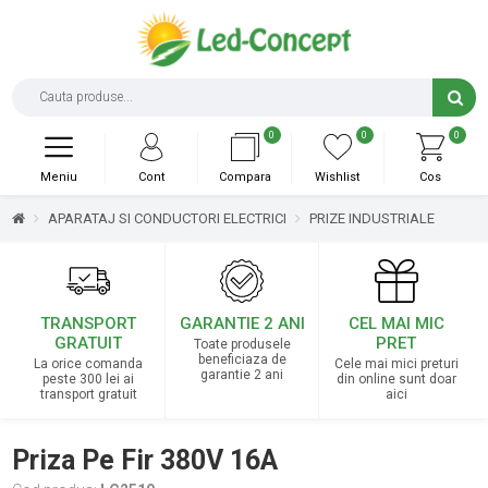
0
0
0
Meniu
Cont
Compara
Wishlist
Cos
APARATAJ SI CONDUCTORI ELECTRICI
PRIZE INDUSTRIALE
TRANSPORT
GARANTIE 2 ANI
CEL MAI MIC
GRATUIT
PRET
Toate produsele
beneficiaza de
La orice comanda
Cele mai mici preturi
garantie 2 ani
peste 300 lei ai
din online sunt doar
transport gratuit
aici
Priza Pe Fir 380V 16A