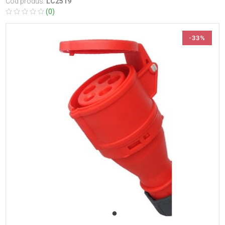
Cod produs:
LC2519
(0)
-33%