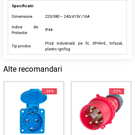
Specificatii
Dimensiune
220/380 ~ 240/415V /16A
Indice de
IP44
Protectie
Priză industrială pe fir, 3P+N+E, trifazat,
Tip produs
plastic ignifug
Alte recomandari
-38%
-33%