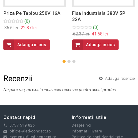
Priza Pe Tablou 250V 16A
Fisa industriala 380V 5P
32A
(0)
(0)
36.6 lei
22.87 lei
62.37 lei
41.58 lei
Adauga in cos
Adauga in cos
Recenzii
Adauga recenzie
Ne pare rau, nu exista inca nicio recenzie pentru acest produs.
Contact rapid
Informatii utile
0757 519 826
Despre noi
office@led-concept.ro
Informatii livrare
comenzi@led-concept.ro
Politica de confidentialitate