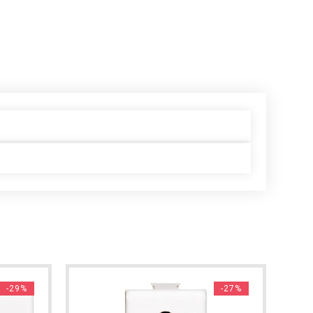
-29%
-27%