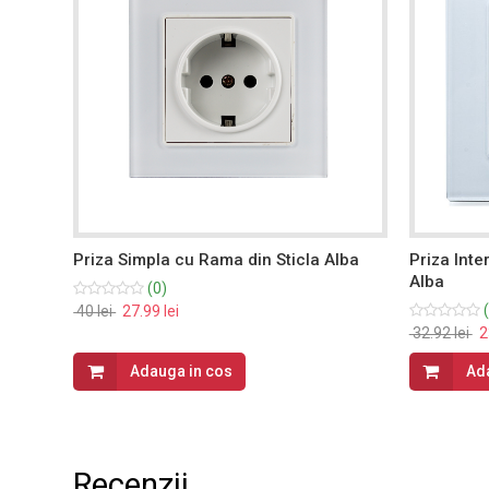
Priza Simpla cu Rama din Sticla Alba
Priza Inte
Alba
(0)
(
40 lei
27.99 lei
32.92 lei
23
Adauga in cos
Ad
Recenzii