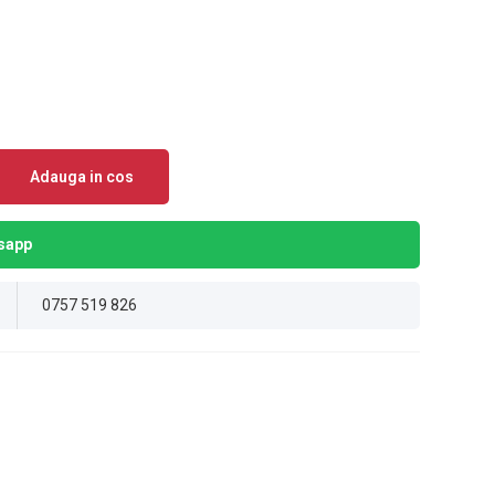
Adauga in cos
sapp
0757 519 826