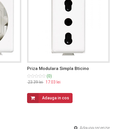
Priza Modulara Simpla Bticino
Priza
(0)
23.39 lei
17.03 lei
19.49 l
Adauga in cos
Adauga recenzie