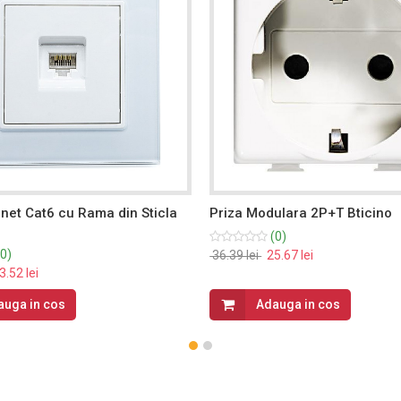
rnet Cat6 cu Rama din Sticla
Priza Modulara 2P+T Bticino
(0)
0)
36.39 lei
25.67 lei
.52 lei
auga in cos
Adauga in cos