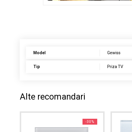
Model
Gewiss
Tip
Priza TV
Alte recomandari
4%
-30%