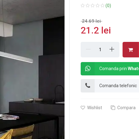
(0)
24.69 lei
21.2 lei
Comanda prin
What
Comanda telefonic
Wishlist
Compara