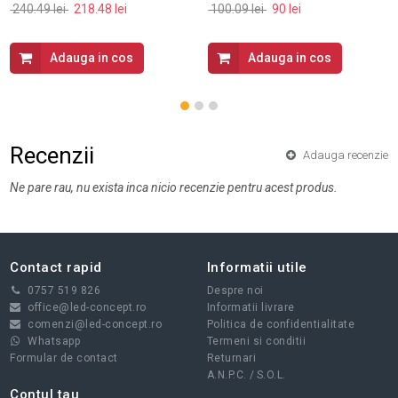
240.49 lei
218.48 lei
100.09 lei
90 lei
Adauga in cos
Adauga in cos
Recenzii
Adauga recenzie
Ne pare rau, nu exista inca nicio recenzie pentru acest produs.
Contact rapid
Informatii utile
0757 519 826
Despre noi
office@led-concept.ro
Informatii livrare
comenzi@led-concept.ro
Politica de confidentialitate
Whatsapp
Termeni si conditii
Formular de contact
Returnari
A.N.P.C.
/
S.O.L.
Contul tau