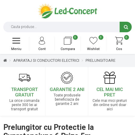
0
0
0
Meniu
Cont
Compara
Wishlist
Cos
APARATAJ SI CONDUCTORI ELECTRICI
PRELUNGITOARE
TRANSPORT
GARANTIE 2 ANI
CEL MAI MIC
GRATUIT
PRET
Toate produsele
beneficiaza de
La orice comanda
Cele mai mici preturi
garantie 2 ani
peste 300 lei ai
din online sunt doar
transport gratuit
aici
Prelungitor cu Protectie la