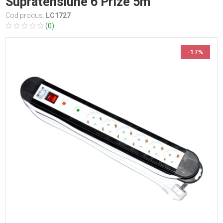
Supratensiune 6 Prize 5m
Cod produs:
LC1727
(0)
-17%