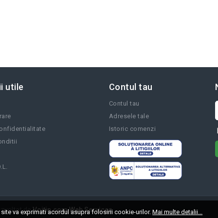
i utile
Contul tau
Contul tau
vrare
Adresele tale
onfidentialitate
Istoric comenzi
nditii
.L.
zvoltat de
Voitin.com Web Services
site va exprimati acordul asupra folosirii cookie-urilor.
Mai multe detalii...