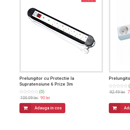
r si
Prelungitor cu Protectie la
Prelungito
Supratensiune 6 Prize 3m
(
(0)
92.49 lei
77
100.09 lei
90 lei
Adauga in cos
Ad