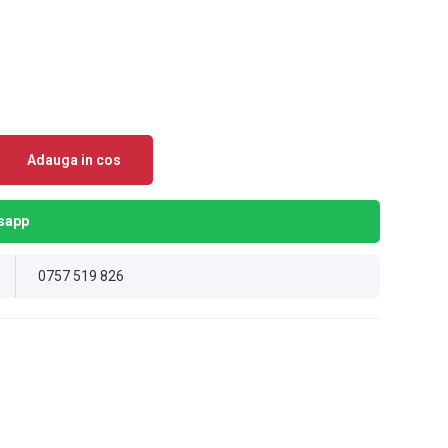
Adauga in cos
sapp
0757 519 826