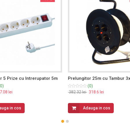
r 5 Prize cu Intrerupator 5m
Prelungitor 25m cu Tambur 
0)
(0)
.08 lei
382.32 lei
318.6 lei
auga in cos
Adauga in cos