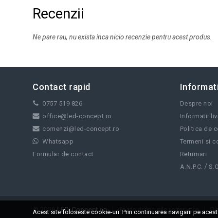
Recenzii
Ne pare rau, nu exista inca nicio recenzie pentru acest produs.
Contact rapid
Informati
0757 519 826
Despre noi
office@led-concept.ro
Informatii li
comenzi@led-concept.ro
Politica de c
Whatsapp
Termeni si co
Formular de contact
Returnari
/
A.N.P.C.
S.O
© 2026
LED-Concept.ro
|
Toate drepturile rezervate
|
De
Acest site foloseste cookie-uri. Prin continuarea navigarii pe acest 