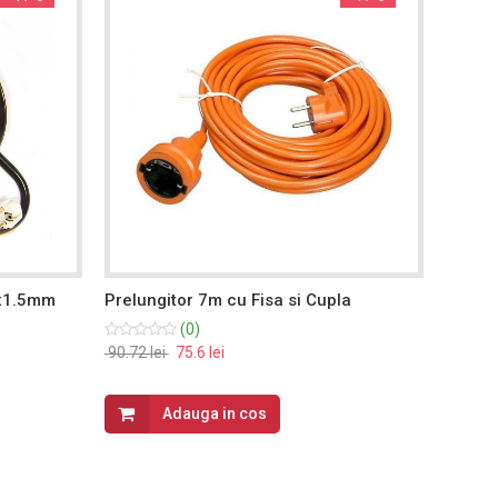
3x1.5mm
Prelungitor 7m cu Fisa si Cupla
Prelun
(0)
90.72 lei
75.6 lei
244.08 
Adauga in cos