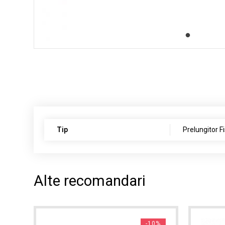
Tip
Prelungitor F
Alte recomandari
1%
-10%