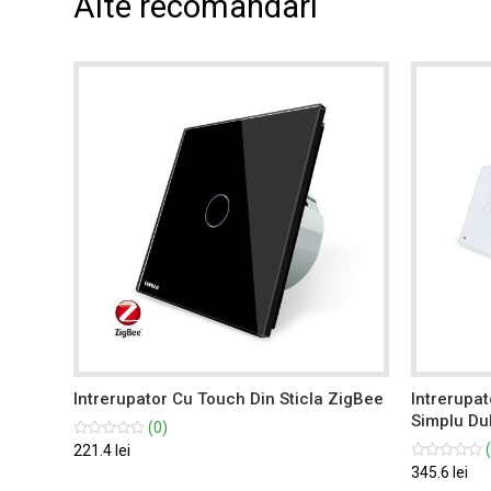
Alte recomandari
2%
Intrerupator Cu Touch Din Sticla ZigBee
Intrerupat
Simplu Du
(0)
(
221.4 lei
345.6 lei