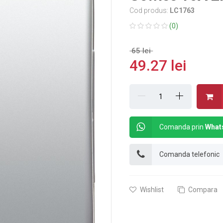
Cod produs:
LC1763
(0)
65 lei
49.27 lei
Comanda prin
What
Comanda telefonic
Wishlist
Compara