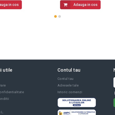
auga in cos
Adauga in cos
i utile
Contul tau
Contul tau
vrare
Adresele tale
onfidentialitate
Istoric comenzi
nditii
.L.