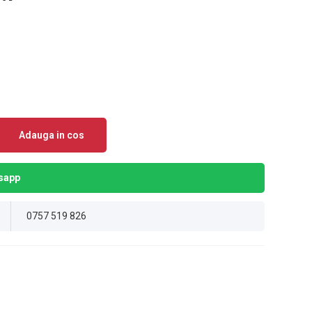
Adauga in cos
sapp
0757 519 826