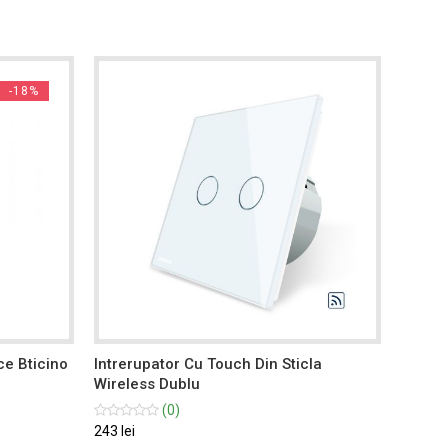
-18%
ce Bticino
Intrerupator Cu Touch Din Sticla
Intrer
Wireless Dublu
16A
(0)
243 lei
38.99 l