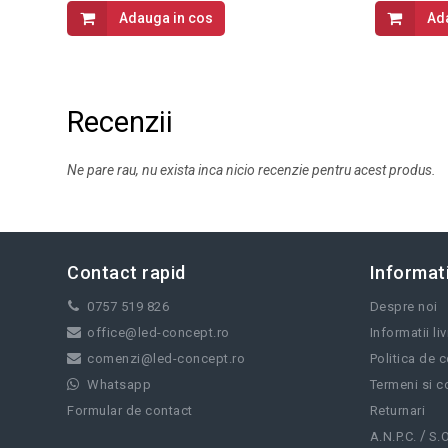
Adauga in cos
Ad
Recenzii
Ne pare rau, nu exista inca nicio recenzie pentru acest produs.
Contact rapid
Informati
0757 519 826
Despre noi
office@led-concept.ro
Informatii li
comenzi@led-concept.ro
Politica de c
Whatsapp
Termeni si co
Formular de contact
Returnari
/
A.N.P.C.
S.O